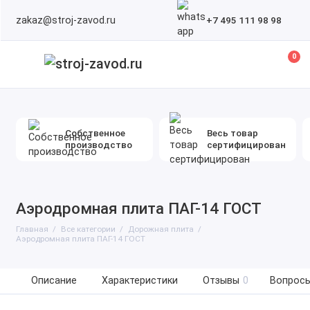
zakaz@stroj-zavod.ru
+7 495 111 98 98
0
Собственное
Весь товар
производство
сертифицирован
Аэродромная плита ПАГ-14 ГОСТ
Главная
Все категории
Дорожная плита
Аэродромная плита ПАГ-14 ГОСТ
Описание
Характеристики
Отзывы
0
Вопросы