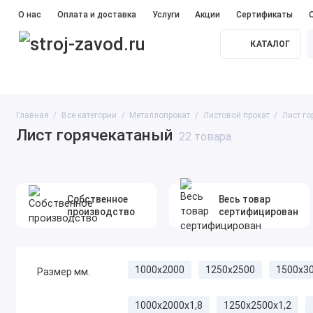
О нас
Оплата и доставка
Услуги
Акции
Сертификаты
КАТАЛОГ
Прайс лист
#Железобетонные сваи
#Бетон
#Ме
Главная
Все категории
Металлопрокат
Листовой прокат
Лист г
Лист горячекатаный
22 товара
Собственное
Весь товар
производство
сертифицирован
1000х2000
1250х2500
1500x3
Размер мм.
1000х2000х1,8
1250х2500х1,2