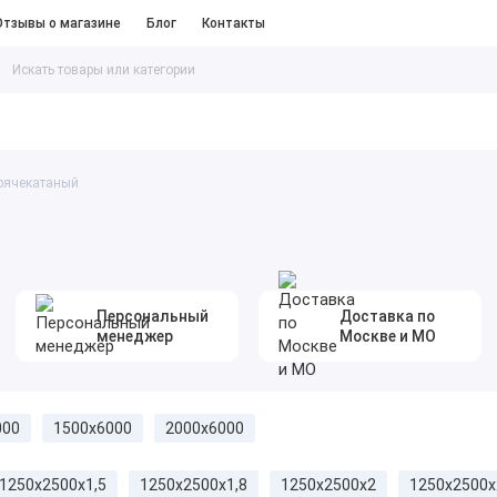
Отзывы о магазине
Блог
Контакты
таллопрокат
#Песок Щебень Цемент
орячекатаный
Персональный
Доставка по
менеджер
Москве и МО
000
1500x6000
2000х6000
1250х2500х1,5
1250х2500х1,8
1250х2500х2
1250х2500х