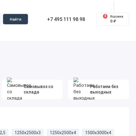
0
Корзина
+7 495 111 98 98
Найти
0 ₽
Самовывоз со
Работаем без
склада
выходных
2,5
1250х2500х3
1250х2500х4
1500x3000x4