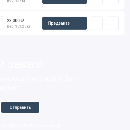
Вес:
157 кг
23 000 ₽
Предзаказ
Вес:
353.25 кг
 заказ!
ю проконсультируют Вас
ожение
Отправить
Политики конфиденциальности