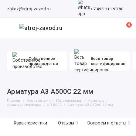
zakaz@stroj-zavod.ru
+7 495 111 98 98
0
Собственное
Весь товар
производство
сертифицирован
Арматура А3 А500С 22 мм
Главная
Все категории
Металлопрокат
Арматура
Арматура рифленая
А-3 500С
Арматура А3 А500С 22 мм
Характеристики
Отзывы
0
Вопросы и ответы
0