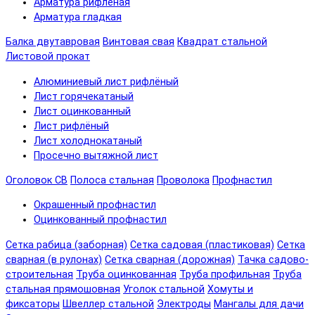
Арматура рифленая
Арматура гладкая
Балка двутавровая
Винтовая свая
Квадрат стальной
Листовой прокат
Алюминиевый лист рифлёный
Лист горячекатаный
Лист оцинкованный
Лист рифлёный
Лист холоднокатаный
Просечно вытяжной лист
Оголовок СВ
Полоса стальная
Проволока
Профнастил
Окрашенный профнастил
Оцинкованный профнастил
Сетка рабица (заборная)
Сетка садовая (пластиковая)
Сетка
сварная (в рулонах)
Сетка сварная (дорожная)
Тачка садово-
строительная
Труба оцинкованная
Труба профильная
Труба
стальная прямошовная
Уголок стальной
Хомуты и
фиксаторы
Швеллер стальной
Электроды
Мангалы для дачи