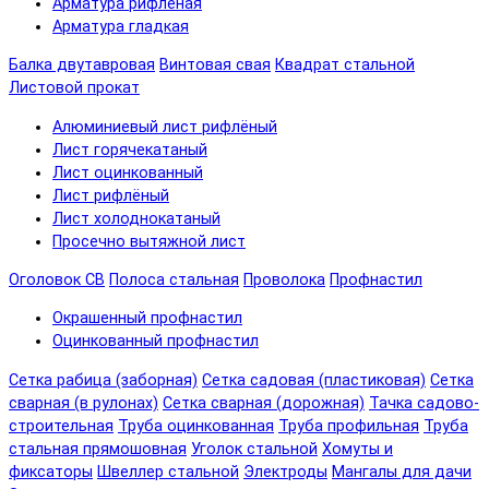
Арматура рифленая
Арматура гладкая
Балка двутавровая
Винтовая свая
Квадрат стальной
Листовой прокат
Алюминиевый лист рифлёный
Лист горячекатаный
Лист оцинкованный
Лист рифлёный
Лист холоднокатаный
Просечно вытяжной лист
Оголовок СВ
Полоса стальная
Проволока
Профнастил
Окрашенный профнастил
Оцинкованный профнастил
Сетка рабица (заборная)
Сетка садовая (пластиковая)
Сетка
сварная (в рулонах)
Сетка сварная (дорожная)
Тачка садово-
строительная
Труба оцинкованная
Труба профильная
Труба
стальная прямошовная
Уголок стальной
Хомуты и
фиксаторы
Швеллер стальной
Электроды
Мангалы для дачи