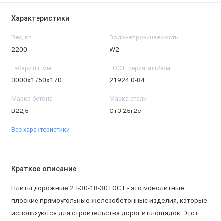
Характеристики
Вес, кг
Водонепроницаемость
2200
W2
Габариты, мм
ГОСТ, серия, альбом
3000х1750х170
21924.0-84
Марка бетона
Марка стали
B22,5
Ст3 25г2с
Все характеристики
Краткое описание
Плиты дорожные 2П-30-18-30 ГОСТ - это монолитные
плоские прямоугольные железобетонные изделия, которые
используются для строительства дорог и площадок. Этот