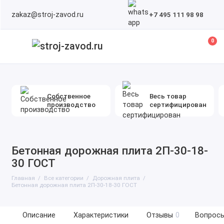
zakaz@stroj-zavod.ru
+7 495 111 98 98
0
Собственное
Весь товар
производство
сертифицирован
Бетонная дорожная плита 2П-30-18-
30 ГОСТ
Главная
Все категории
Дорожная плита
Бетонная дорожная плита 2П-30-18-30 ГОСТ
Описание
Характеристики
Отзывы
0
Вопросы