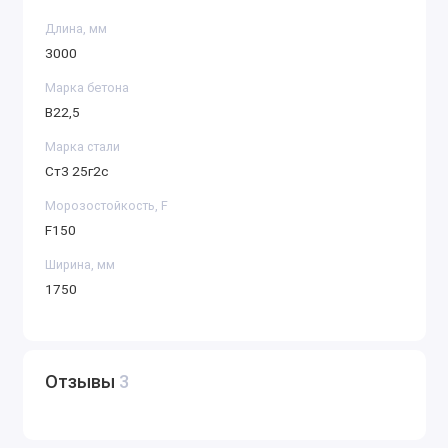
Длина, мм
3000
Марка бетона
B22,5
Марка стали
Ст3 25г2с
Морозостойкость, F
F150
Ширина, мм
1750
Отзывы
3