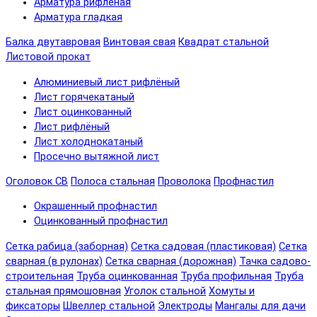
Арматура рифленая
Арматура гладкая
Балка двутавровая
Винтовая свая
Квадрат стальной
Листовой прокат
Алюминиевый лист рифлёный
Лист горячекатаный
Лист оцинкованный
Лист рифлёный
Лист холоднокатаный
Просечно вытяжной лист
Оголовок СВ
Полоса стальная
Проволока
Профнастил
Окрашенный профнастил
Оцинкованный профнастил
Сетка рабица (заборная)
Сетка садовая (пластиковая)
Сетка
сварная (в рулонах)
Сетка сварная (дорожная)
Тачка садово-
строительная
Труба оцинкованная
Труба профильная
Труба
стальная прямошовная
Уголок стальной
Хомуты и
фиксаторы
Швеллер стальной
Электроды
Мангалы для дачи