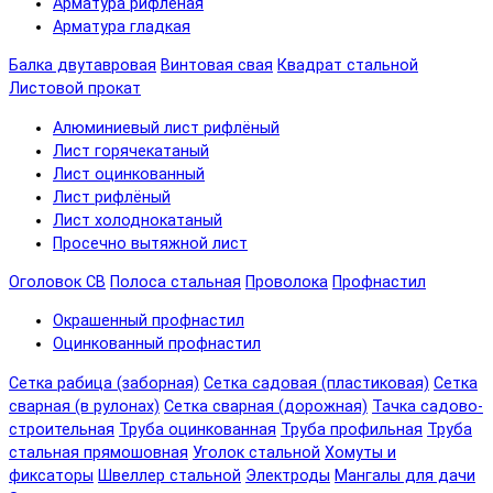
Арматура рифленая
Арматура гладкая
Балка двутавровая
Винтовая свая
Квадрат стальной
Листовой прокат
Алюминиевый лист рифлёный
Лист горячекатаный
Лист оцинкованный
Лист рифлёный
Лист холоднокатаный
Просечно вытяжной лист
Оголовок СВ
Полоса стальная
Проволока
Профнастил
Окрашенный профнастил
Оцинкованный профнастил
Сетка рабица (заборная)
Сетка садовая (пластиковая)
Сетка
сварная (в рулонах)
Сетка сварная (дорожная)
Тачка садово-
строительная
Труба оцинкованная
Труба профильная
Труба
стальная прямошовная
Уголок стальной
Хомуты и
фиксаторы
Швеллер стальной
Электроды
Мангалы для дачи