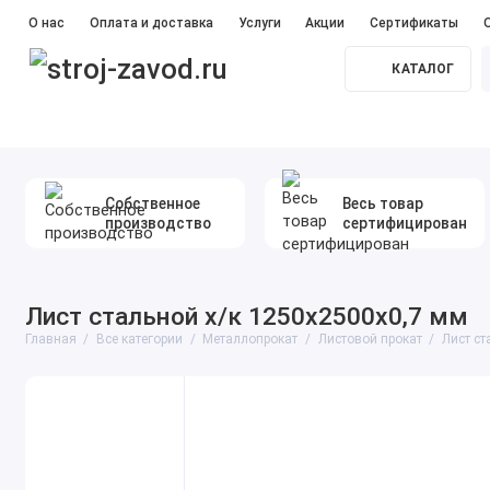
О нас
Оплата и доставка
Услуги
Акции
Сертификаты
КАТАЛОГ
Прайс лист
#Железобетонные сваи
#Бетон
#Ме
Собственное
Весь товар
производство
сертифицирован
Лист стальной х/к 1250х2500х0,7 мм
Главная
Все категории
Металлопрокат
Листовой прокат
Лист ст