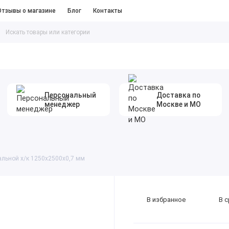
Отзывы о магазине
Блог
Контакты
таллопрокат
#Песок Щебень Цемент
Персональный
Доставка по
менеджер
Москве и МО
альной х/к 1250х2500х0,7 мм
В избранное
В 