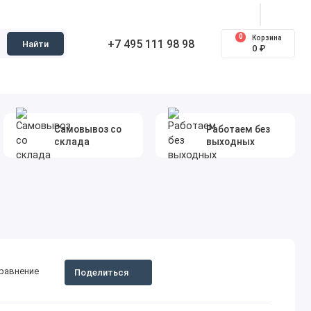
0
Корзина
+7 495 111 98 98
Найти
0 ₽
Самовывоз со
Работаем без
склада
выходных
сравнение
Поделиться