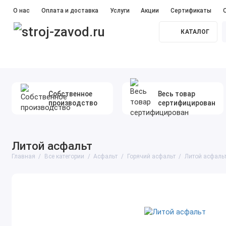
О нас
Оплата и доставка
Услуги
Акции
Сертификаты
КАТАЛОГ
Прайс лист
#Железобетонные сваи
#Бетон
#Ме
Собственное
Весь товар
производство
сертифицирован
Литой асфальт
Главная
Все категории
Асфальт
Горячий асфальт
Литой асфаль