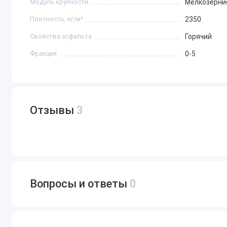
Модуль крупности
Мелкозерни
Плотность, кг/м³
2350
Свойства асфальта
Горячий
Фракция
0-5
Отзывы
3
Вопросы и ответы
0