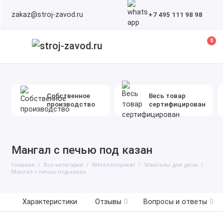
zakaz@stroj-zavod.ru
+7 495 111 98 98
0
Собственное
Весь товар
производство
сертифицирован
Мангал с печью под казан
Главная
Все категории
Металлопрокат
Мангалы для дачи
Мангал с печью под казан
Характеристики
Отзывы
0
Вопросы и ответы
0