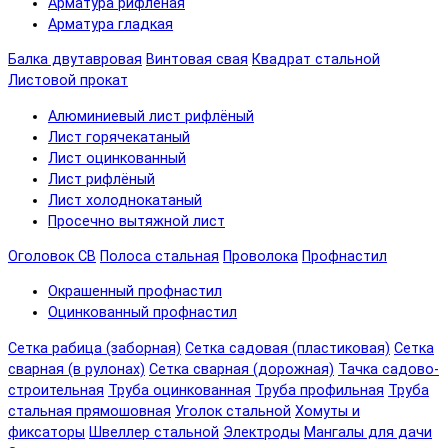
Арматура рифленая
Арматура гладкая
Балка двутавровая
Винтовая свая
Квадрат стальной
Листовой прокат
Алюминиевый лист рифлёный
Лист горячекатаный
Лист оцинкованный
Лист рифлёный
Лист холоднокатаный
Просечно вытяжной лист
Оголовок СВ
Полоса стальная
Проволока
Профнастил
Окрашенный профнастил
Оцинкованный профнастил
Сетка рабица (заборная)
Сетка садовая (пластиковая)
Сетка
сварная (в рулонах)
Сетка сварная (дорожная)
Тачка садово-
строительная
Труба оцинкованная
Труба профильная
Труба
стальная прямошовная
Уголок стальной
Хомуты и
фиксаторы
Швеллер стальной
Электроды
Мангалы для дачи