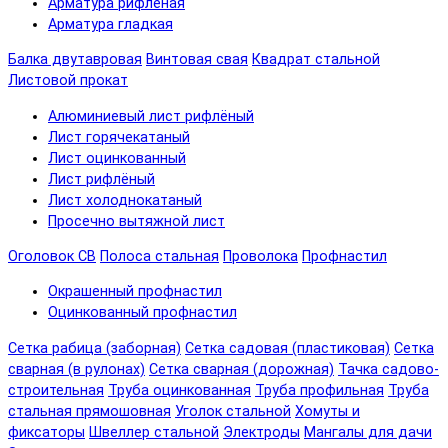
Арматура рифленая
Арматура гладкая
Балка двутавровая
Винтовая свая
Квадрат стальной
Листовой прокат
Алюминиевый лист рифлёный
Лист горячекатаный
Лист оцинкованный
Лист рифлёный
Лист холоднокатаный
Просечно вытяжной лист
Оголовок СВ
Полоса стальная
Проволока
Профнастил
Окрашенный профнастил
Оцинкованный профнастил
Сетка рабица (заборная)
Сетка садовая (пластиковая)
Сетка
сварная (в рулонах)
Сетка сварная (дорожная)
Тачка садово-
строительная
Труба оцинкованная
Труба профильная
Труба
стальная прямошовная
Уголок стальной
Хомуты и
фиксаторы
Швеллер стальной
Электроды
Мангалы для дачи