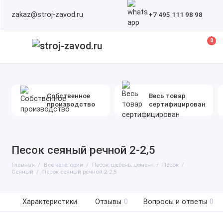
zakaz@stroj-zavod.ru
+7 495 111 98 98
0
Собственное
Весь товар
производство
сертифицирован
Песок сеяный речной 2-2,5
Главная
Все категории
Песок, щебень, цемент
Песок
Сеяный
Песок сеяный речной 2-2,5
Характеристики
Отзывы
0
Вопросы и ответы
0