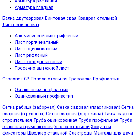
Арматура рифленая
Арматура гладкая
Балка двутавровая
Винтовая свая
Квадрат стальной
Листовой прокат
Алюминиевый лист рифлёный
Лист горячекатаный
Лист оцинкованный
Лист рифлёный
Лист холоднокатаный
Просечно вытяжной лист
Оголовок СВ
Полоса стальная
Проволока
Профнастил
Окрашенный профнастил
Оцинкованный профнастил
Сетка рабица (заборная)
Сетка садовая (пластиковая)
Сетка
сварная (в рулонах)
Сетка сварная (дорожная)
Тачка садово-
строительная
Труба оцинкованная
Труба профильная
Труба
стальная прямошовная
Уголок стальной
Хомуты и
фиксаторы
Швеллер стальной
Электроды
Мангалы для дачи