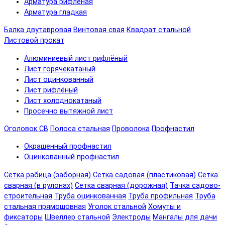
Арматура рифленая
Арматура гладкая
Балка двутавровая
Винтовая свая
Квадрат стальной
Листовой прокат
Алюминиевый лист рифлёный
Лист горячекатаный
Лист оцинкованный
Лист рифлёный
Лист холоднокатаный
Просечно вытяжной лист
Оголовок СВ
Полоса стальная
Проволока
Профнастил
Окрашенный профнастил
Оцинкованный профнастил
Сетка рабица (заборная)
Сетка садовая (пластиковая)
Сетка
сварная (в рулонах)
Сетка сварная (дорожная)
Тачка садово-
строительная
Труба оцинкованная
Труба профильная
Труба
стальная прямошовная
Уголок стальной
Хомуты и
фиксаторы
Швеллер стальной
Электроды
Мангалы для дачи