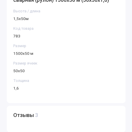
Высота / длина
1,5х50м
Код товара
783
Размер
1500х50 м
Размер ячеек
50х50
Толщина
1,6
Отзывы
3