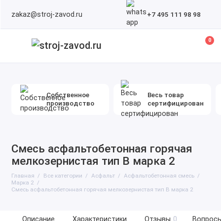
zakaz@stroj-zavod.ru
+7 495 111 98 98
0
Собственное
Весь товар
производство
сертифицирован
Смесь асфальтобетонная горячая
мелкозернистая тип В марка 2
Главная
Все категории
Асфальт
Асфальтобетонная смесь
Марка 2
Смесь асфальтобетонная горячая мелкозернистая тип В марка 2
Описание
Характеристики
Отзывы
0
Вопросы