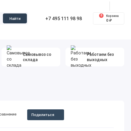
0
Корзина
+7 495 111 98 98
Найти
0 ₽
Самовывоз со
Работаем без
склада
выходных
сравнение
Поделиться