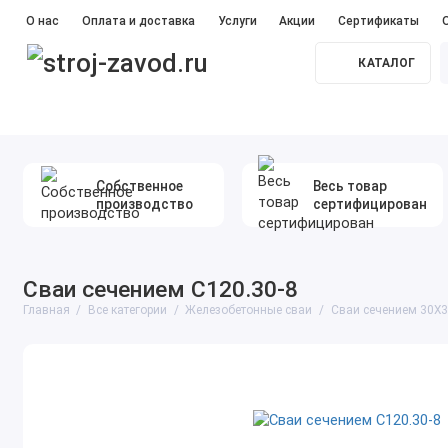
О нас
Оплата и доставка
Услуги
Акции
Сертификаты
КАТАЛОГ
Прайс лист
#Железобетонные сваи
#Бетон
#Ме
Собственное
Весь товар
производство
сертифицирован
Сваи сечением С120.30-8
Главная
Все категории
Железобетонные сваи
Сваи сечением 30Х