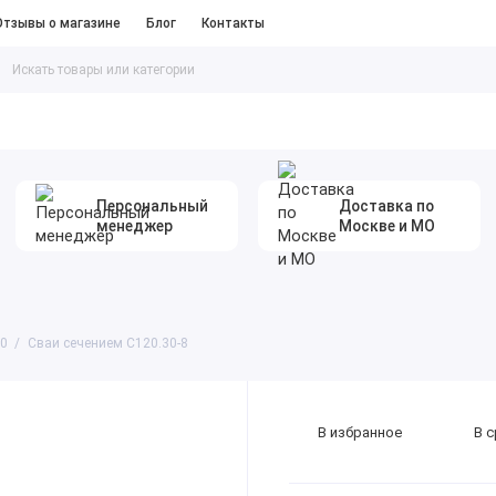
Отзывы о магазине
Блог
Контакты
таллопрокат
#Песок Щебень Цемент
Персональный
Доставка по
менеджер
Москве и МО
30
Сваи сечением С120.30-8
В избранное
В 