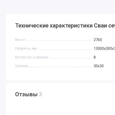
Технические характеристики Сваи се
Вес, кг
2760
Габариты, мм
13000х300х
Кол-во шт. в машину
8
Сечение
30х30
Отзывы
3