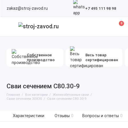
zakaz@stroj-zavod.ru
+7 495 111 98 98
0
Собственное
Весь товар
производство
сертифицирован
Сваи сечением С80.30-9
Главная
Все категории
Железобетонные сваи
Сваи сечением 30Х30
Сваи сечением С80.30-9
Характеристики
Отзывы
0
Вопросы и ответы
0