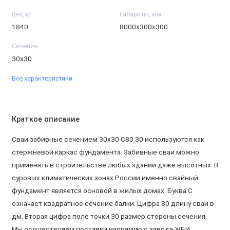
Вес, кг
Габариты, мм
1840
8000х300х300
Сечение
30х30
Все характеристики
Краткое описание
Сваи забивные сечением 30х30 С80.30 используются как
стержневой каркас фундамента. Забивные сваи можно
применять в строительстве любых зданий даже высотных. В
суровых климатических зонах России именно свайный
фундамент является основой в жилых домах. Буква С
означает квадратное сечение балки. Цифра 80 длину сваи в
дм. Вторая цифра поле точки 30 размер стороны сечения.
Мы осуществляем поставки напрямую с завода ЖБИ.