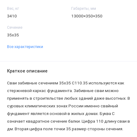
Вес, кг
Габариты, мм
3410
13000×350×350
Сечение
35х35
Все характеристики
Краткое описание
Сваи забивные сечением 35х35 С110.35 используются как
стержневой каркас фундамента. Забивные сваи можно
применять в строительстве любых зданий даже высотных. В
суровых климатических зонах России именно свайный
фундамент является основой в жилых домах. Буква С
означает квадратное сечение балки. Цифра 110 длину сваи в
дм. Вторая цифра поле точки 35 размер стороны сечения.