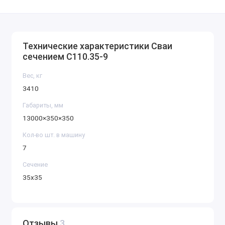
Технические характеристики Сваи
сечением С110.35-9
Вес, кг
3410
Габариты, мм
13000×350×350
Кол-во шт. в машину
7
Сечение
35х35
Отзывы
3