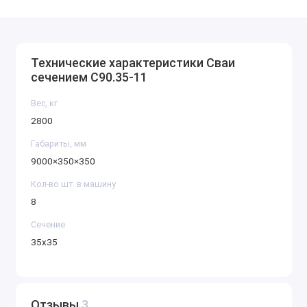
Технические характеристики Сваи
сечением С90.35-11
Вес, кг
2800
Габариты, мм
9000×350×350
Кол-во шт. в машину
8
Сечение
35х35
Отзывы
3