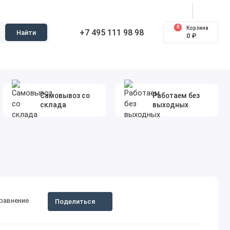
0
Корзина
+7 495 111 98 98
Найти
0 ₽
Самовывоз со
Работаем без
склада
выходных
сравнение
Поделиться