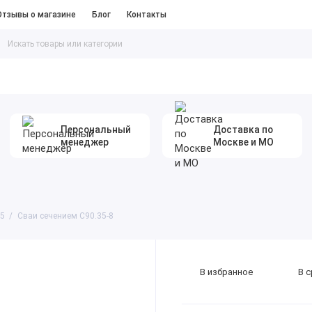
Отзывы о магазине
Блог
Контакты
таллопрокат
#Песок Щебень Цемент
Персональный
Доставка по
менеджер
Москве и МО
35
Сваи сечением С90.35-8
В избранное
В 