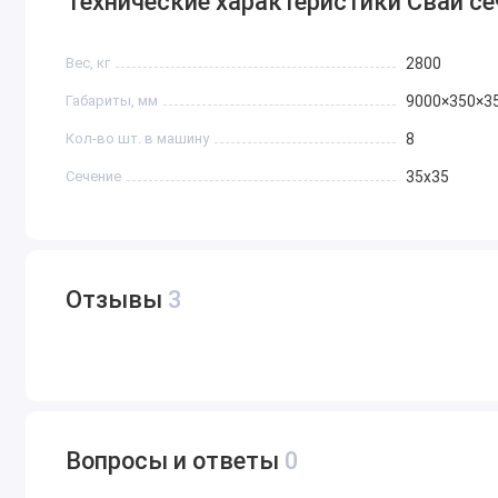
Технические характеристики Сваи се
Вес, кг
2800
Габариты, мм
9000×350×3
Кол-во шт. в машину
8
Сечение
35х35
Отзывы
3
Вопросы и ответы
0