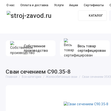
О нас
Оплата и доставка
Услуги
Акции
Сертификаты
КАТАЛОГ
Прайс лист
#Железобетонные сваи
#Бетон
#Ме
Собственное
Весь товар
производство
сертифицирован
Сваи сечением С90.35-8
Главная
Все категории
Железобетонные сваи
Сваи сечением 35Х