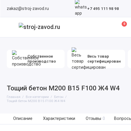
zakaz@stroj-zavod.ru
+7 495 111 98 98
0
Собственное
Весь товар
производство
сертифицирован
Тощий бетон М200 B15 F100 Ж4 W4
Главная
Все категории
Бетон
Тощий бетон М200 B15 F100 Ж4 W4
Описание
Характеристики
Отзывы
0
Вопросы