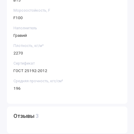
B15
Морозостойкость, F
F100
Наполнитель
Гравий
Плотность, кг/м³
2270
Сертификат
ГОСТ 25192-2012
Средняя прочность, кгс/см²
196
Отзывы
3