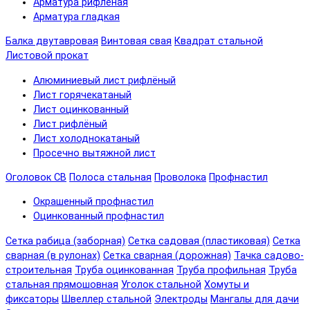
Арматура рифленая
Арматура гладкая
Балка двутавровая
Винтовая свая
Квадрат стальной
Листовой прокат
Алюминиевый лист рифлёный
Лист горячекатаный
Лист оцинкованный
Лист рифлёный
Лист холоднокатаный
Просечно вытяжной лист
Оголовок СВ
Полоса стальная
Проволока
Профнастил
Окрашенный профнастил
Оцинкованный профнастил
Сетка рабица (заборная)
Сетка садовая (пластиковая)
Сетка
сварная (в рулонах)
Сетка сварная (дорожная)
Тачка садово-
строительная
Труба оцинкованная
Труба профильная
Труба
стальная прямошовная
Уголок стальной
Хомуты и
фиксаторы
Швеллер стальной
Электроды
Мангалы для дачи