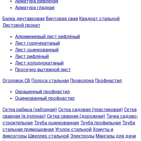
Арматура рифленая
Арматура гладкая
Балка двутавровая
Винтовая свая
Квадрат стальной
Листовой прокат
Алюминиевый лист рифлёный
Лист горячекатаный
Лист оцинкованный
Лист рифлёный
Лист холоднокатаный
Просечно вытяжной лист
Оголовок СВ
Полоса стальная
Проволока
Профнастил
Окрашенный профнастил
Оцинкованный профнастил
Сетка рабица (заборная)
Сетка садовая (пластиковая)
Сетка
сварная (в рулонах)
Сетка сварная (дорожная)
Тачка садово-
строительная
Труба оцинкованная
Труба профильная
Труба
стальная прямошовная
Уголок стальной
Хомуты и
фиксаторы
Швеллер стальной
Электроды
Мангалы для дачи