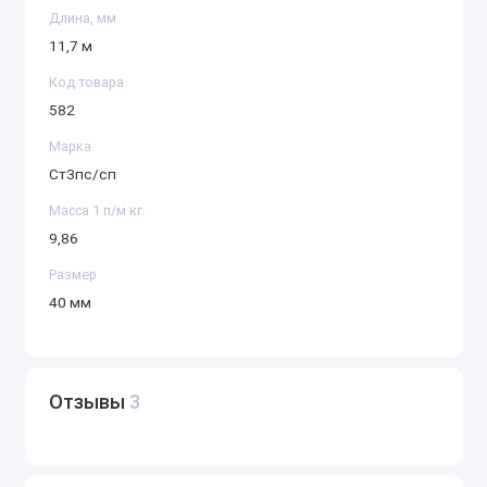
Длина, мм
11,7 м
Код товара
582
Марка
Ст3пс/сп
Масса 1 п/м кг.
9,86
Размер
40 мм
Отзывы
3