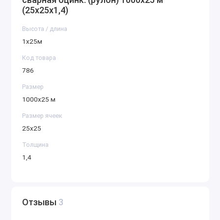
(25х25х1,4)
Высота / длина
1х25м
Код товара
786
Размер
1000х25 м
Размер ячеек
25х25
Толщина
1,4
Отзывы
3